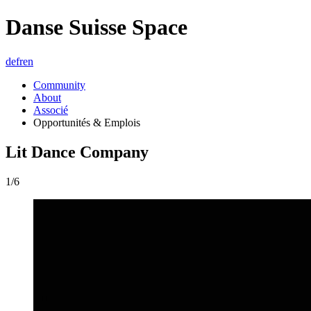
Danse Suisse Space
de
fr
en
Community
About
Associé
Opportunités & Emplois
Lit Dance Company
1/6