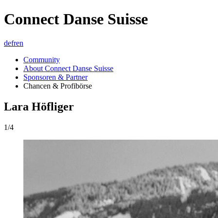
Connect Danse Suisse
de
fr
en
Community
About Connect Danse Suisse
Sponsoren & Partner
Chancen & Profibörse
Lara Höfliger
1/4