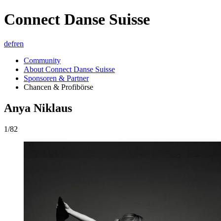
Connect Danse Suisse
de
fr
en
Community
About Connect Danse Suisse
Sponsoren & Partner
Chancen & Profibörse
Anya Niklaus
1/82