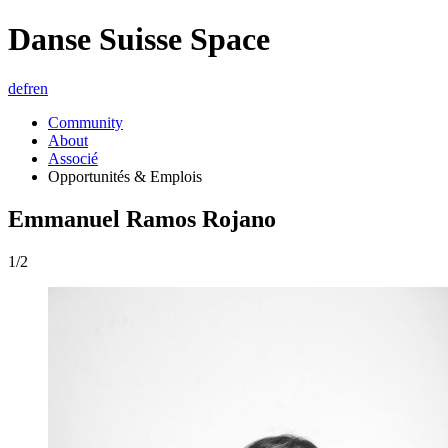
Danse Suisse Space
de
fr
en
Community
About
Associé
Opportunités & Emplois
Emmanuel Ramos Rojano
1/2