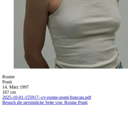
Rosine
Ponti
14. März 1997
167 cm
2025-10-01-155917--cv-rosine-ponti-francais.pdf
Besuch die persönliche Seite von: Rosine Ponti