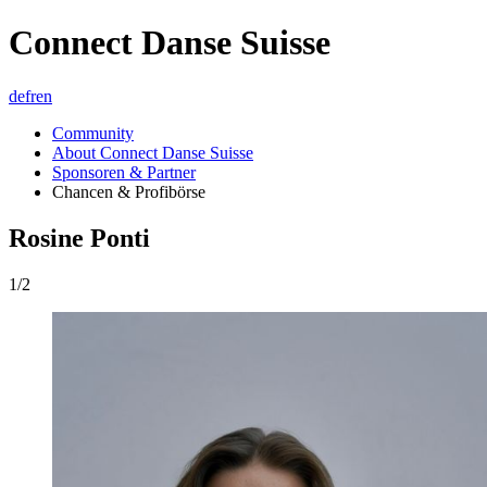
Connect Danse Suisse
de
fr
en
Community
About Connect Danse Suisse
Sponsoren & Partner
Chancen & Profibörse
Rosine Ponti
1/2